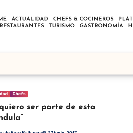
ME
ACTUALIDAD
CHEFS & COCINEROS
PLAT
RESTAURANTES
TURISMO
GASTRONOMÍA
H
idad
Chefs
quiero ser parte de esta
ndula”
ardo Baez Balbuena