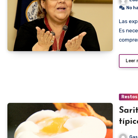
No h
Las expresiones de Sarita Garofalo suenan muy tajantes.
Es nece
compre
Leer
Restos
Sari
típi
Gas