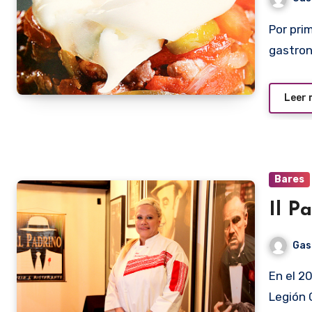
Por primera vez en su ya dilatada carrera como docente
gastron
Leer
Bares
Il P
Gas
En el 2009, el restaurante Il Padrino se inició en Hassler casi
Legión C