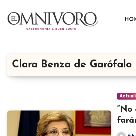
Ir
al
HO
contenido
Clara Benza de Garófalo
Actual
“No 
fará
Edu