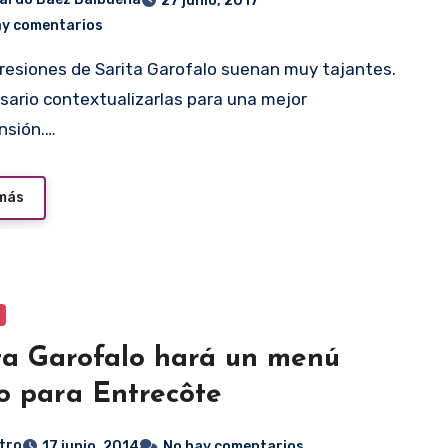
27 junio, 2017
ay comentarios
sario contextualizarlas para una mejor
nsión.…
 más
ta Garofalo hará un menú
co para Entrecôte
tro
17 junio, 2014
No hay comentarios