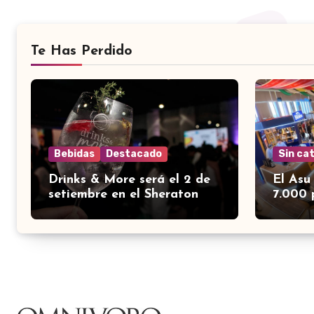
Te Has Perdido
Bebidas
Destacado
Sin ca
Drinks & More será el 2 de
El Asu
setiembre en el Sheraton
7.000 