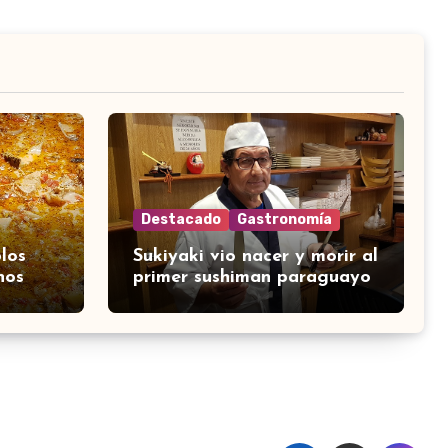
Destacado
Gastronomía
los
Sukiyaki vio nacer y morir al
nos
primer sushiman paraguayo