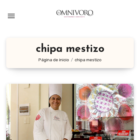
Ir
al
contenido
chipa mestizo
Página de inicio
chipa mestizo