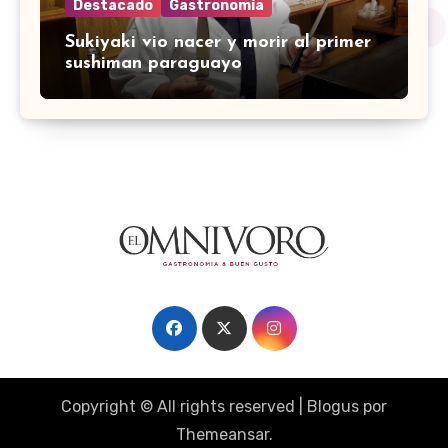
Destacado
Gastronomía
Sukiyaki vio nacer y morir al primer
sushiman paraguayo
Copyright © All rights reserved
|
Blogus
por
Themeansar
.