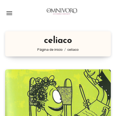
Ir
al
contenido
celiaco
Página de inicio
celiaco