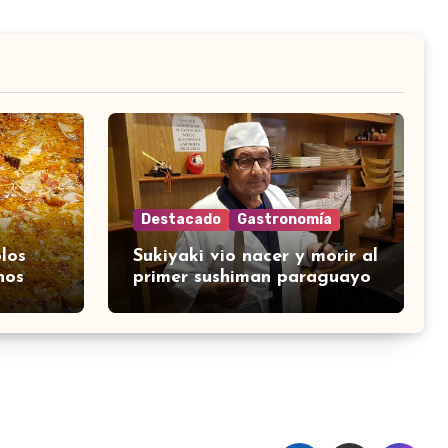
Destacado
Gastronomía
los
Sukiyaki vio nacer y morir al
nos
primer sushiman paraguayo