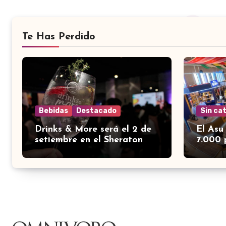
Te Has Perdido
Bebidas
Destacado
Sin ca
Drinks & More será el 2 de
El Asu
setiembre en el Sheraton
7.000 