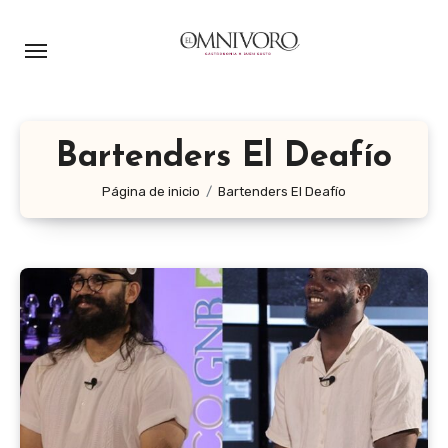
Ir
al
contenido
Bartenders El Deafío
Página de inicio
Bartenders El Deafío