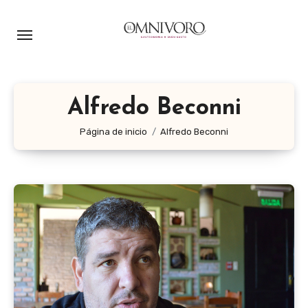
Ir
al
contenido
Alfredo Beconni
Página de inicio
Alfredo Beconni