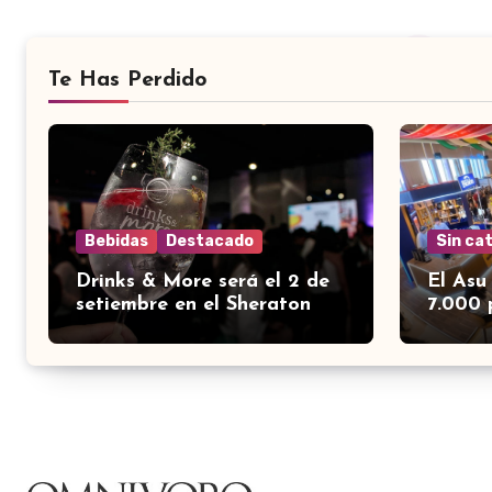
Te Has Perdido
Bebidas
Destacado
Sin ca
Drinks & More será el 2 de
El Asu
setiembre en el Sheraton
7.000 