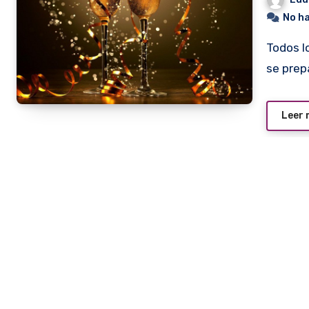
No h
Todos los años son los hoteles de la ciudad los que mejor
se prep
Leer