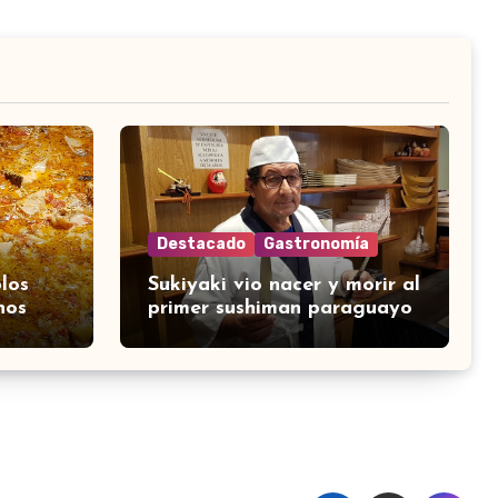
Destacado
Gastronomía
los
Sukiyaki vio nacer y morir al
nos
primer sushiman paraguayo