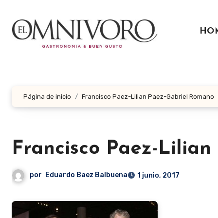
Ir
al
HO
contenido
Página de inicio
Francisco Paez-Lilian Paez-Gabriel Romano
Francisco Paez-Lilia
por
Eduardo Baez Balbuena
1 junio, 2017