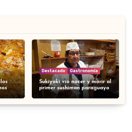
Destacado
Gastronomía
los
Sukiyaki vio nacer y morir al
nos
primer sushiman paraguayo