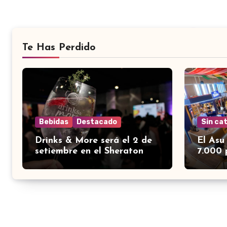
Te Has Perdido
Bebidas
Destacado
Sin ca
Drinks & More será el 2 de
El Asu
setiembre en el Sheraton
7.000 