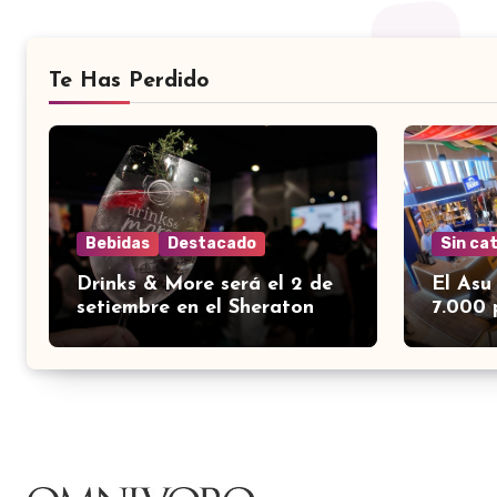
Te Has Perdido
Bebidas
Destacado
Sin ca
Drinks & More será el 2 de
El Asu
setiembre en el Sheraton
7.000 