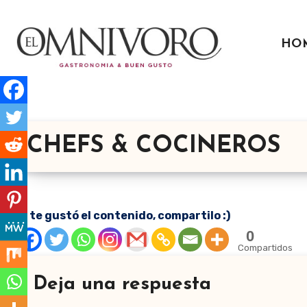
Ir
al
HO
contenido
CHEFS & COCINEROS
Si te gustó el contenido, compartilo :)
0
Compartidos
Deja una respuesta