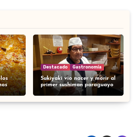
Destacado
Gastronomía
los
Sukiyaki vio nacer y morir al
nos
primer sushiman paraguayo