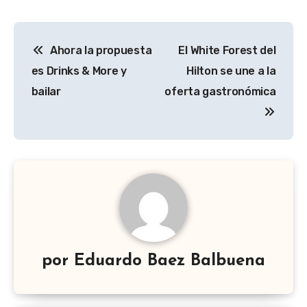
Navegación
Ahora la propuesta
El White Forest del
de
es Drinks & More y
Hilton se une a la
entradas
bailar
oferta gastronómica
por
Eduardo Baez Balbuena