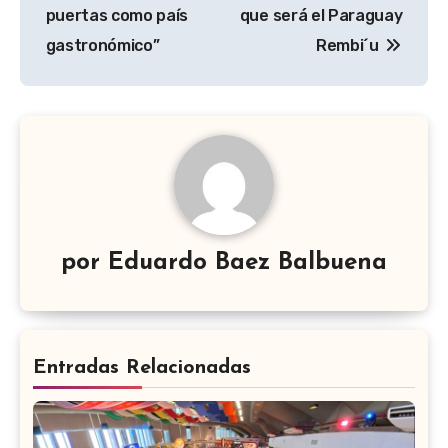
de
puertas como país
que será el Paraguay
entradas
gastronómico”
Rembi´u
por
Eduardo Baez Balbuena
Entradas Relacionadas