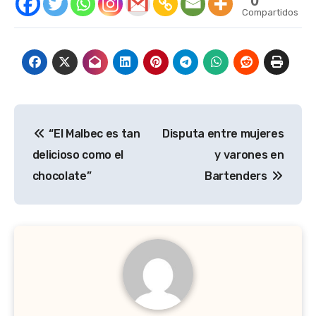
0
Compartidos
Navegación
“El Malbec es tan
Disputa entre mujeres
de
delicioso como el
y varones en
entradas
chocolate”
Bartenders