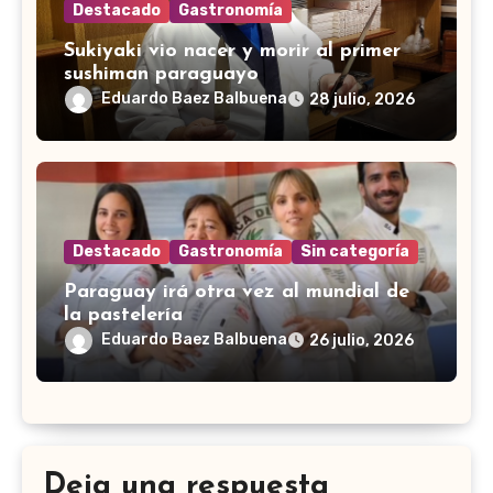
Destacado
Gastronomía
Sukiyaki vio nacer y morir al primer
sushiman paraguayo
Eduardo Baez Balbuena
28 julio, 2026
Destacado
Gastronomía
Sin categoría
Paraguay irá otra vez al mundial de
la pastelería
Eduardo Baez Balbuena
26 julio, 2026
Deja una respuesta