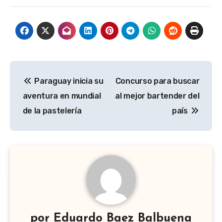
Navegación
Paraguay inicia su
Concurso para buscar
de
aventura en mundial
al mejor bartender del
entradas
de la pastelería
país
por
Eduardo Baez Balbuena