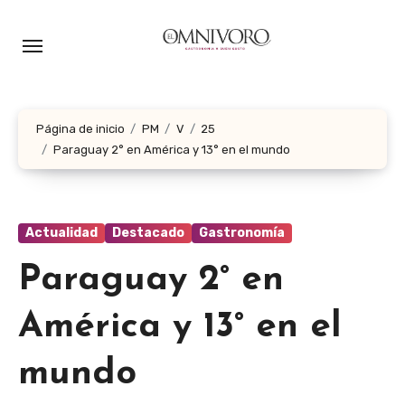
Ir
al
contenido
Página de inicio
PM
V
25
Paraguay 2° en América y 13° en el mundo
Actualidad
Destacado
Gastronomía
Paraguay 2° en
América y 13° en el
mundo