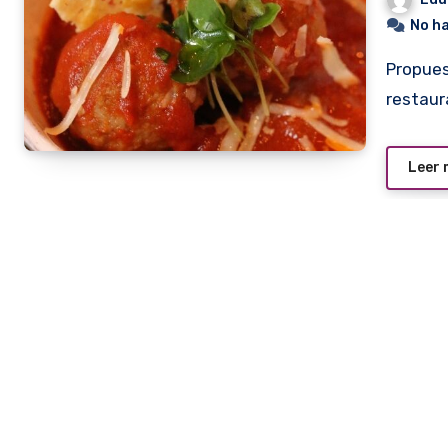
No h
Propuestas como las de la foto son las que presentarán los
restaur
Leer