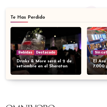
Te Has Perdido
Bebidas
Destacado
Sin ca
Drinks & More será el 2 de
El Asu
setiembre en el Sheraton
7.000 