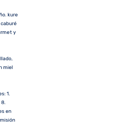
ño. kure
 caburé
urmet y
llado,
n miel
s: 1.
 8.
es en
omisión