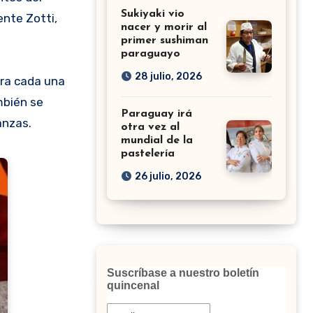
Sukiyaki vio
ente Zotti,
nacer y morir al
primer sushiman
paraguayo
28 julio, 2026
ara cada una
mbién se
Paraguay irá
anzas.
otra vez al
mundial de la
pastelería
26 julio, 2026
Suscríbase a nuestro boletín
quincenal