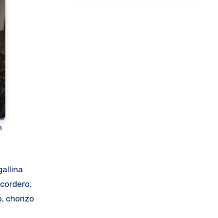
n
allina
 cordero,
, chorizo