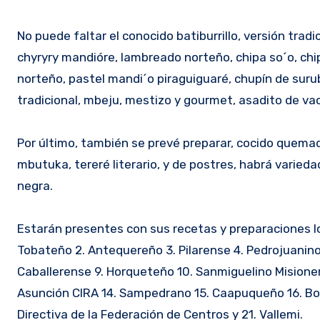
No puede faltar el conocido batiburrillo, versión tra
chyryry mandióre, lambreado norteño, chipa so´o, chi
norteño, pastel mandi´o piraguiguaré, chupín de sur
tradicional, mbeju, mestizo y gourmet, asadito de vac
Por último, también se prevé preparar, cocido quemado
mbutuka, tereré literario, y de postres, habrá varieda
negra.
Estarán presentes con sus recetas y preparaciones lo
Tobateño 2. Antequereño 3. Pilarense 4. Pedrojuanino 
Caballerense 9. Horqueteño 10. Sanmiguelino Misioner
Asunción CIRA 14. Sampedrano 15. Caapuqueño 16. Bog
Directiva de la Federación de Centros y 21. Vallemi.