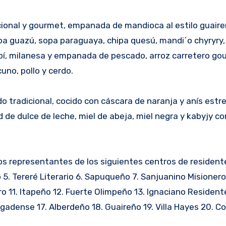
dicional y gourmet, empanada de mandioca al estilo guaire
pa guazú, sopa paraguaya, chipa quesú, mandi´o chyryry,
ubí, milanesa y empanada de pescado, arroz carretero go
uno, pollo y cerdo.
 tradicional, cocido con cáscara de naranja y anís estre
d de dulce de leche, miel de abeja, miel negra y kabyjy co
s representantes de los siguientes centros de residente
5. Tereré Literario 6. Sapuqueño 7. Sanjuanino Misionero
o 11. Itapeño 12. Fuerte Olimpeño 13. Ignaciano Resident
adense 17. Alberdeño 18. Guaireño 19. Villa Hayes 20. C