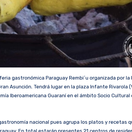
an Asunción. Tendrá lugar en la plaza Infante Rivarola (V
mía Iberoamericana Guaraní en el ámbito Socio Cultural 
 gastronomía nacional pues agrupa los platos y recetas 
raguay. En total estarán presentes 21 centros de reside