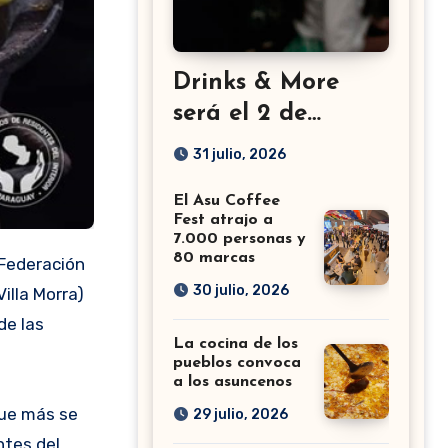
Drinks & More
será el 2 de
setiembre en el
31 julio, 2026
Sheraton
El Asu Coffee
Fest atrajo a
7.000 personas y
80 marcas
30 julio, 2026
illa Morra)
de las
La cocina de los
pueblos convoca
a los asuncenos
que más se
29 julio, 2026
ntes del