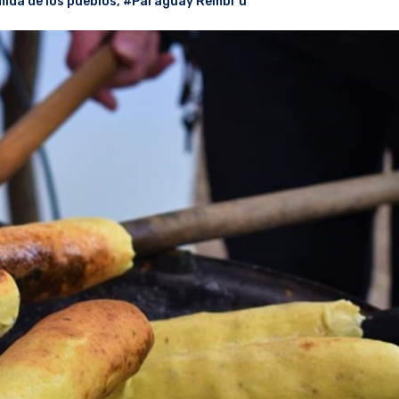
mida de los pueblos
,
#Paraguay Rembi´u