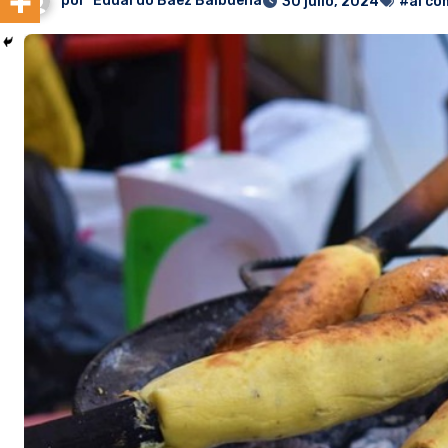
por
Eduardo Baez Balbuena
30 julio, 2024
#al co