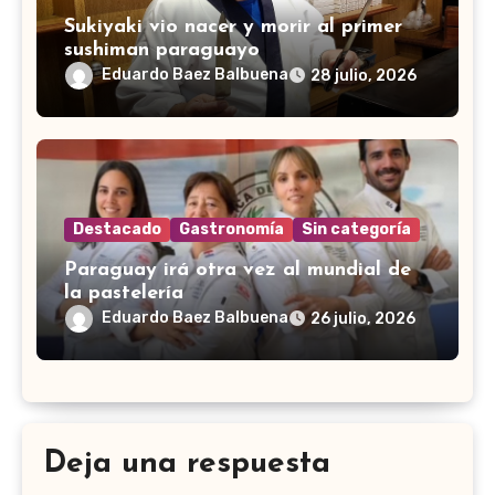
Sukiyaki vio nacer y morir al primer
sushiman paraguayo
Eduardo Baez Balbuena
28 julio, 2026
Destacado
Gastronomía
Sin categoría
Paraguay irá otra vez al mundial de
la pastelería
Eduardo Baez Balbuena
26 julio, 2026
Deja una respuesta