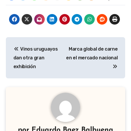
Navegación
Vinos uruguayos
Marca global de carne
de
dan otra gran
en el mercado nacional
entradas
exhibición
por
Eduardo Baez Balbuena