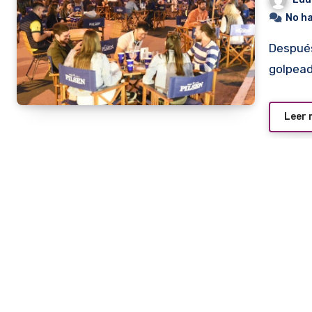
No h
Después de un año de ser uno de los sectores más
golpead
Leer