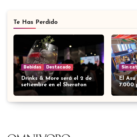
Te Has Perdido
Bebidas
Destacado
Sin ca
Drinks & More será el 2 de
El Asu
setiembre en el Sheraton
7.000 