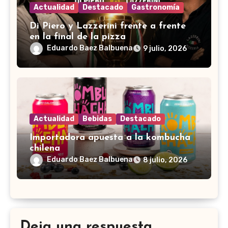
Actualidad
Destacado
Gastronomía
Di Piero y Lazzerini frente a frente
en la final de la pizza
Eduardo Baez Balbuena
9 julio, 2026
Actualidad
Bebidas
Destacado
Importadora apuesta a la kombucha
chilena
Eduardo Baez Balbuena
8 julio, 2026
Deja una respuesta