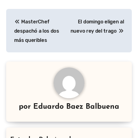
Navegación
MasterChef
El domingo eligen al
de
despachó a los dos
nuevo rey del trago
entradas
más queribles
por
Eduardo Baez Balbuena