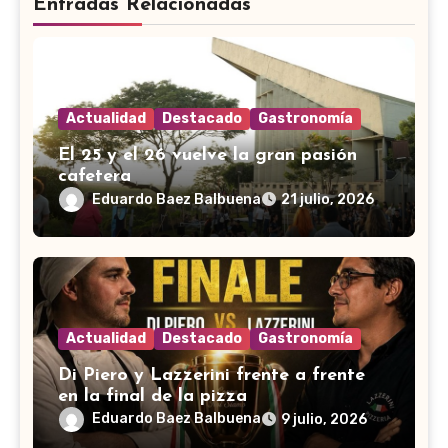
Entradas Relacionadas
Actualidad
Destacado
Gastronomía
El 25 y el 26 vuelve la gran pasión
cafetera
Eduardo Baez Balbuena
21 julio, 2026
Actualidad
Destacado
Gastronomía
Di Piero y Lazzerini frente a frente
en la final de la pizza
Eduardo Baez Balbuena
9 julio, 2026