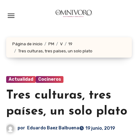
Ir
al
contenido
Página de inicio
PM
V
19
Tres culturas, tres países, un solo plato
Actualidad
Cocineros
Tres culturas, tres
países, un solo plato
por
Eduardo Baez Balbuena
19 junio, 2019