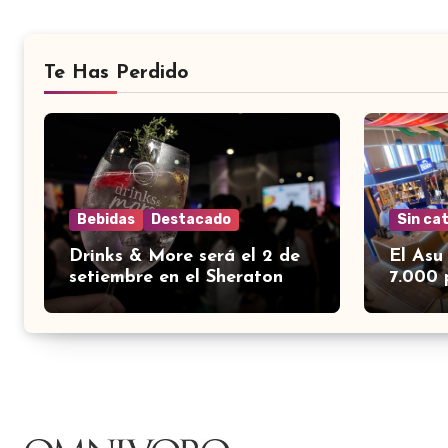
Te Has Perdido
Bebidas
Destacado
Sin ca
Drinks & More será el 2 de
El Asu
setiembre en el Sheraton
7.000 