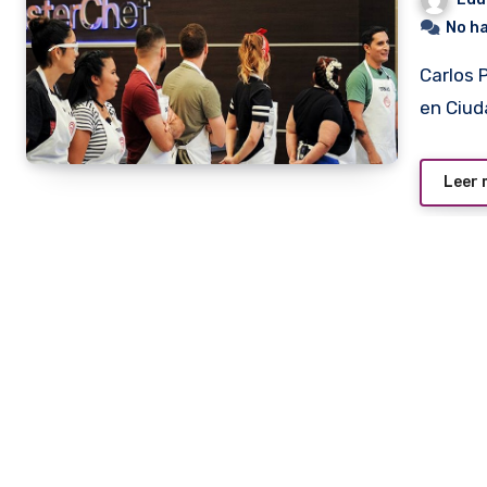
No h
Carlos Pereira, un estilista brasileño de 37 años, residente
en Ciud
Leer