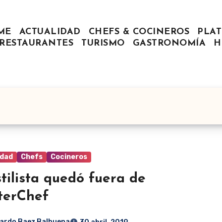
ME
ACTUALIDAD
CHEFS & COCINEROS
PLAT
RESTAURANTES
TURISMO
GASTRONOMÍA
H
idad
Chefs
Cocineros
stilista quedó fuera de
terChef
ardo Baez Balbuena