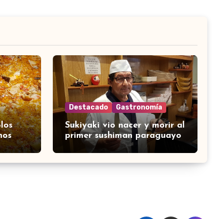
Destacado
Gastronomía
los
Sukiyaki vio nacer y morir al
nos
primer sushiman paraguayo