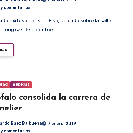
8 enero, 2019
ay comentarios
 Long casi España fue…
 más
idad
Bebidas
falo consolida la carrera de
elier
ardo Baez Balbuena
7 enero, 2019
ay comentarios