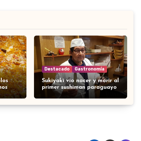
Destacado
Gastronomía
los
Sukiyaki vio nacer y morir al
nos
primer sushiman paraguayo