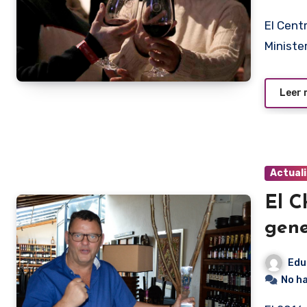
El Centro Garofalo recibió el reconocimiento oficial del
Ministe
Leer
Actual
El C
gene
Edu
No h