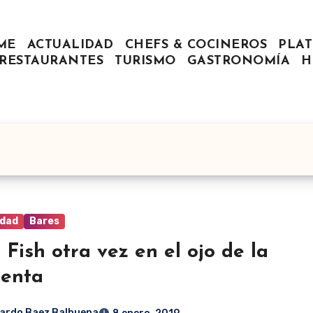
ME
ACTUALIDAD
CHEFS & COCINEROS
PLAT
RESTAURANTES
TURISMO
GASTRONOMÍA
H
idad
Bares
 Fish otra vez en el ojo de la
menta
ardo Baez Balbuena