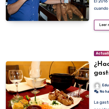
El 2016 fue el mejor año para Rodolfo Angenscheidt. Fue
cuando 
Leer
Actual
¿Hac
gast
Edu
No h
La gastronomía paraguaya, la típica, la tradicional, la que