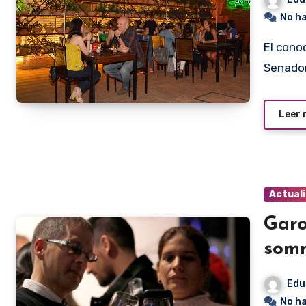
No h
El conocido exitoso bar King Fish, ubicado sobre la calle
Senador
Leer
Actual
Garo
somm
Edu
No h