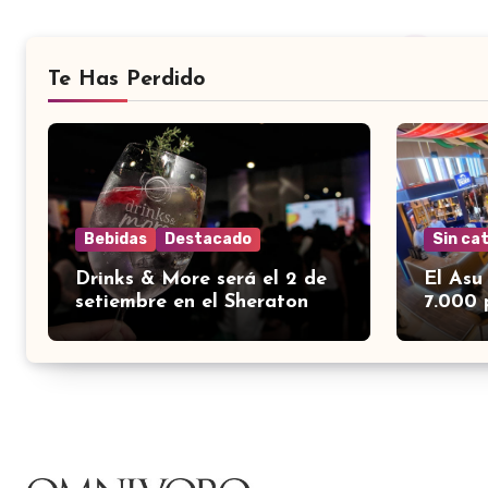
Te Has Perdido
Bebidas
Destacado
Sin ca
Drinks & More será el 2 de
El Asu
setiembre en el Sheraton
7.000 