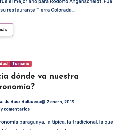
su restaurante Tierra Colorada…
 más
idad
Turismo
ia dónde va nuestra
ronomía?
ardo Baez Balbuena
2 enero, 2019
ay comentarios