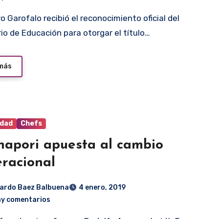
rio de Educación para otorgar el título…
 más
idad
Chefs
hapori apuesta al cambio
racional
ardo Baez Balbuena
4 enero, 2019
ay comentarios