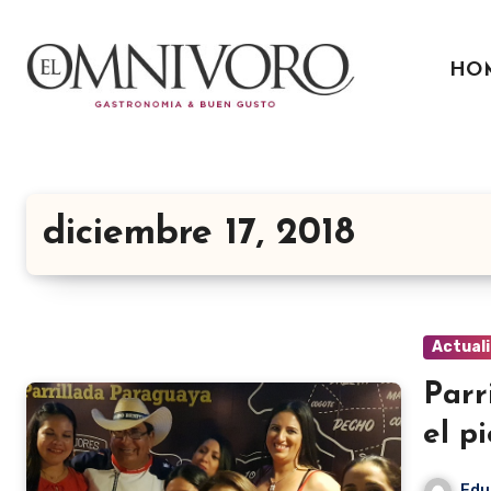
Ir
al
HO
contenido
diciembre 17, 2018
Actual
Parr
el p
Edu