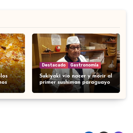
Destacado
Gastronomía
los
Sukiyaki vio nacer y morir al
nos
primer sushiman paraguayo