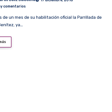
17 diciembre, 2018
ay comentarios
enítez, ya…
 más