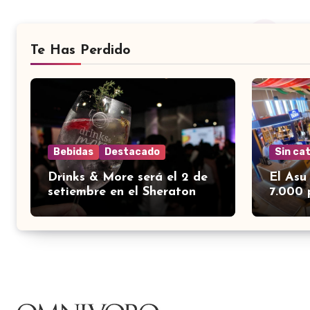
Te Has Perdido
Bebidas
Destacado
Sin ca
Drinks & More será el 2 de
El Asu
setiembre en el Sheraton
7.000 