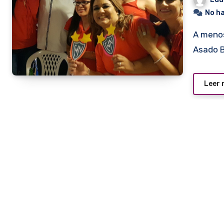
No h
A menos de un mes de su habilitación oficial la Parrillada de
Asado B
Leer