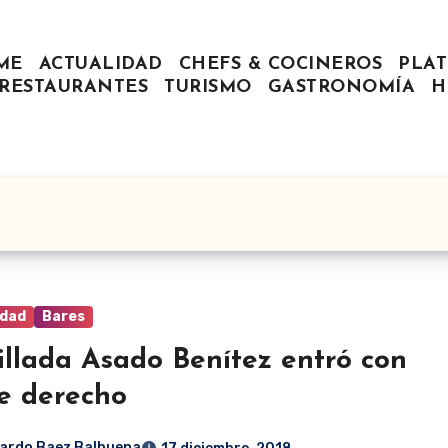
ME
ACTUALIDAD
CHEFS & COCINEROS
PLAT
RESTAURANTES
TURISMO
GASTRONOMÍA
H
idad
Bares
illada Asado Benítez entró con
ie derecho
ardo Baez Balbuena