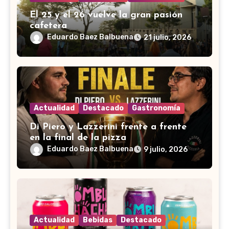
El 25 y el 26 vuelve la gran pasión
cafetera
Eduardo Baez Balbuena
21 julio, 2026
Actualidad
Destacado
Gastronomía
Di Piero y Lazzerini frente a frente
en la final de la pizza
Eduardo Baez Balbuena
9 julio, 2026
Actualidad
Bebidas
Destacado