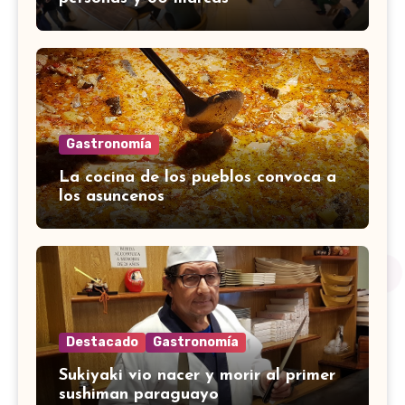
Gastronomía
La cocina de los pueblos convoca a
los asuncenos
Destacado
Gastronomía
Sukiyaki vio nacer y morir al primer
sushiman paraguayo