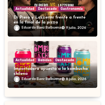
Actualidad
Destacado
Gastronomía
Di Piero y Lazzerini frente a frente
en la final de la pizza
Eduardo Baez Balbuena
9 julio, 2026
Actualidad
Bebidas
Destacado
Importadora apuesta a la kombucha
chilena
Eduardo Baez Balbuena
8 julio, 2026