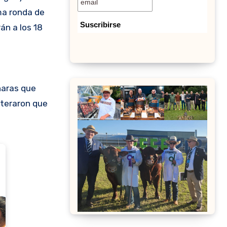
ma ronda de
án a los 18
.
haras que
nteraron que