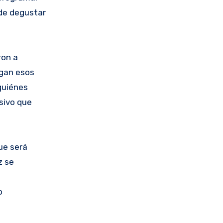
 de degustar
ron a
lgan esos
 quiénes
sivo que
ue será
z se
o