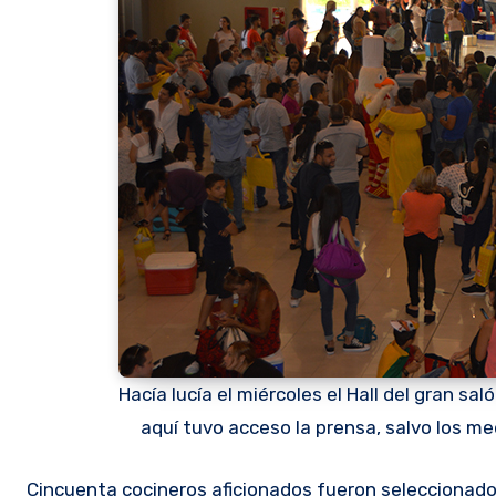
Hacía lucía el miércoles el Hall del gran s
aquí tuvo acceso la prensa, salvo los m
Cincuenta cocineros aficionados fueron seleccionados para buscar un lugar en las cocinas de MasterChef Paraguay. El