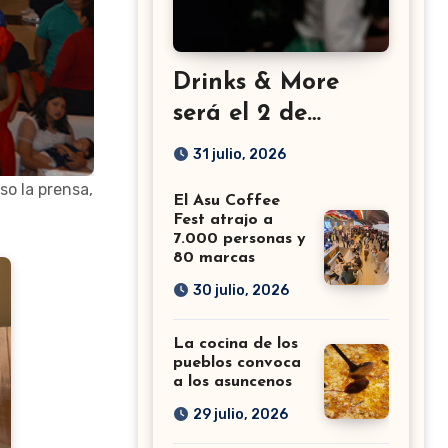
Drinks & More
será el 2 de
setiembre en el
31 julio, 2026
Sheraton
so la prensa,
El Asu Coffee
Fest atrajo a
7.000 personas y
80 marcas
30 julio, 2026
La cocina de los
pueblos convoca
a los asuncenos
29 julio, 2026