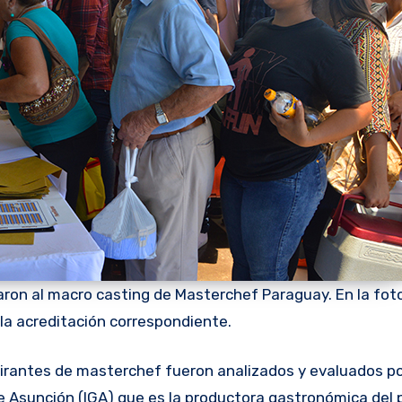
ron al macro casting de Masterchef Paraguay. En la fot
 la acreditación correspondiente.
pirantes de masterchef fueron analizados y evaluados p
e Asunción (IGA) que es la productora gastronómica del