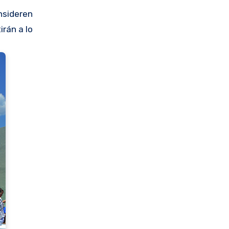
nsideren
rán a lo