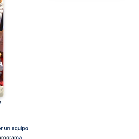
o
or un equipo
 programa.