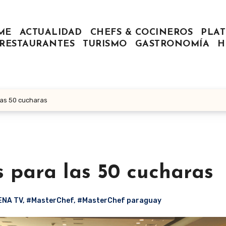
ME
ACTUALIDAD
CHEFS & COCINEROS
PLAT
RESTAURANTES
TURISMO
GASTRONOMÍA
H
las 50 cucharas
s para las 50 cucharas
ENA TV
,
#MasterChef
,
#MasterChef paraguay