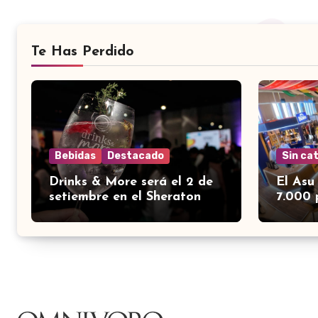
Te Has Perdido
Bebidas
Destacado
Sin ca
Drinks & More será el 2 de
El Asu
setiembre en el Sheraton
7.000 