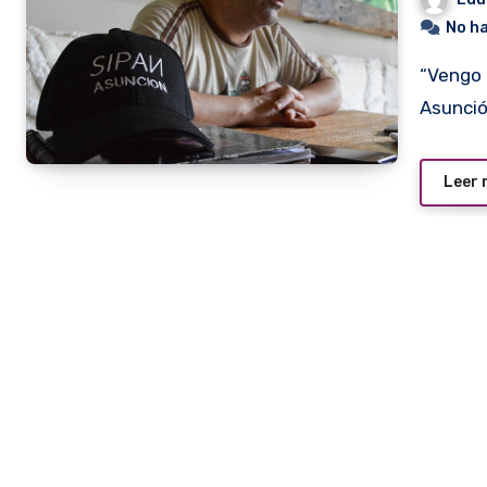
No h
“Vengo para posicionarme como el mejor restaurante de
Asunció
Leer