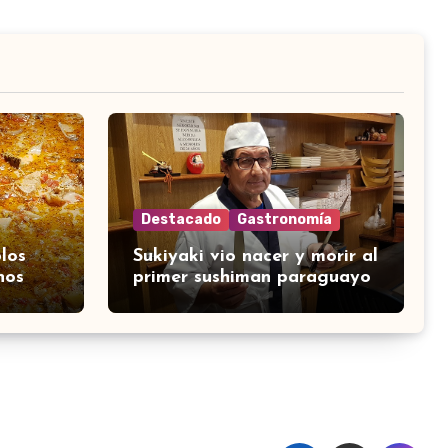
Destacado
Gastronomía
los
Sukiyaki vio nacer y morir al
nos
primer sushiman paraguayo