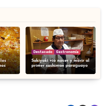
Destacado
Gastronomía
los
Sukiyaki vio nacer y morir al
nos
primer sushiman paraguayo