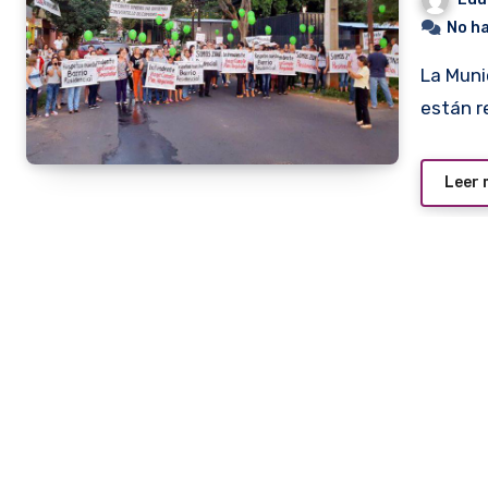
No h
La Municipalidad de Asunción suspendió las obras que se
están r
Leer