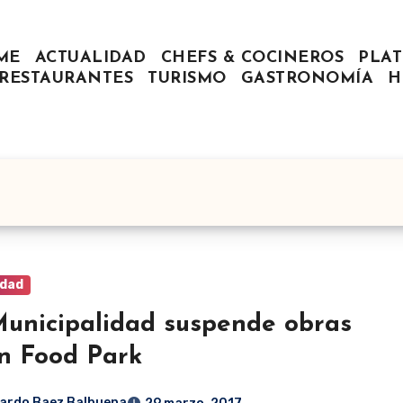
ME
ACTUALIDAD
CHEFS & COCINEROS
PLAT
RESTAURANTES
TURISMO
GASTRONOMÍA
H
idad
unicipalidad suspende obras
n Food Park
ardo Baez Balbuena