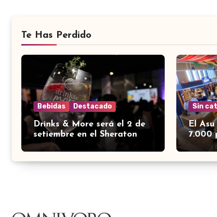
Te Has Perdido
Bebidas
Destacado
Sin ca
Drinks & More será el 2 de
El Asu
setiembre en el Sheraton
7.000 