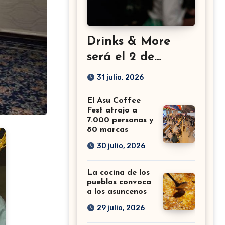
Drinks & More
será el 2 de
setiembre en el
31 julio, 2026
Sheraton
El Asu Coffee
Fest atrajo a
7.000 personas y
80 marcas
30 julio, 2026
La cocina de los
pueblos convoca
a los asuncenos
29 julio, 2026