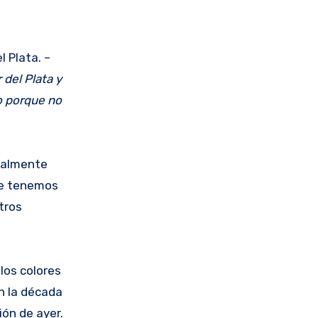
 Plata. –
 del Plata y
o porque no
tualmente
que tenemos
tros
los colores
n la década
ión de ayer.