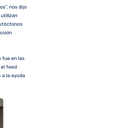
s”, nos dijo
utilizan
autóctonos
ección
 fue en las
 el feed
 a la ayuda