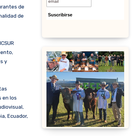
aurantes de
nalidad de
MICSUR
iento,
s y
tas
s en los
diovisual,
bia, Ecuador,