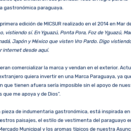
a gastronómica paraguaya.
rimera edición de MICSUR realizado en el 2014 en Mar del
, vistiendo sí. En Yguazú, Ponta Pora, Foz de Yguazú, Mar
nadá, Japón y México que visten Vro Pardo. Digo vistiend
 internet desde aquí.
eran comercializar la marca y vendan en el exterior. Ac
l extranjero quiera invertir en una Marca Paraguaya, ya 
ión que tienen afuera sería imposible sin el apoyo de nues
os que me apoya y de Dios”.
 pieza de indumentaria gastronómica, está inspirada en 
estros paisajes, el estilo de vestimenta del paraguayo e
do Mercado Municipal y los aromas típicos de nuestra Asunc