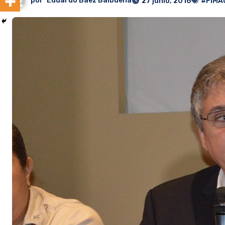
por
Eduardo Baez Balbuena
27 junio, 2016
#FIMA