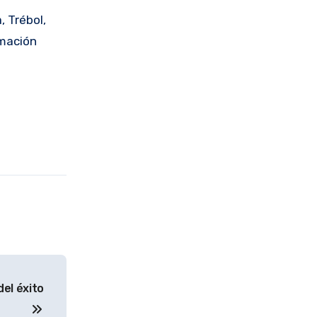
 Trébol,
rmación
el éxito