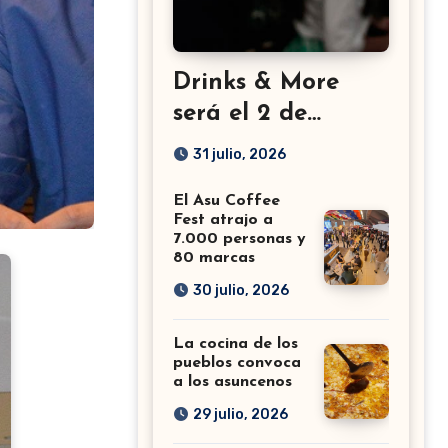
Drinks & More
será el 2 de
setiembre en el
31 julio, 2026
Sheraton
El Asu Coffee
Fest atrajo a
7.000 personas y
80 marcas
30 julio, 2026
La cocina de los
pueblos convoca
a los asuncenos
29 julio, 2026