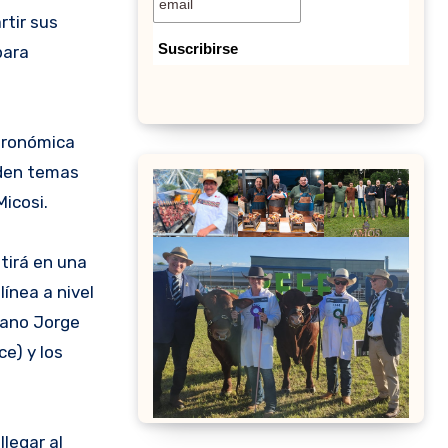
rtir sus
para
tronómica
rden temas
Micosi.
tirá en una
ínea a nivel
uano Jorge
e) y los
legar al