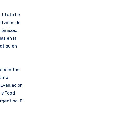
stituto Le
30 años de
nómicos,
as en la
dt quien
propuestas
erna
e Evaluación
 y Food
rgentino. El