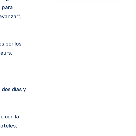
s para
avanzar”,
s por los
eurs,
 dos días y
ó con la
hoteles,