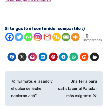
Si te gustó el contenido, compartilo :)
0
Compartidos
Navegación
“El mate, el asado y
Una feria para
de
el dulce de leche
satisfacer al Paladar
entradas
nacieron acá”
más exigente