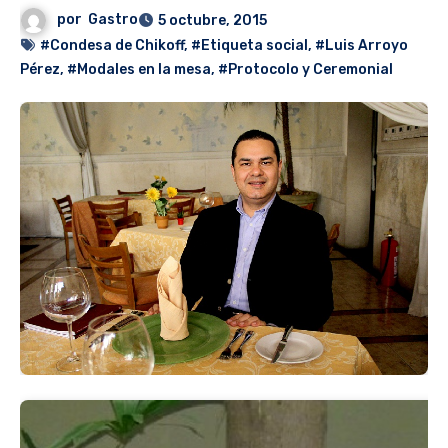
por
Gastro
5 octubre, 2015
#Condesa de Chikoff
,
#Etiqueta social
,
#Luis Arroyo
Pérez
,
#Modales en la mesa
,
#Protocolo y Ceremonial