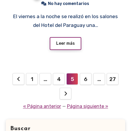
No hay comentarios
El viernes a la noche se realizó en los salones
del Hotel del Paraguay una…
Leer más
Paginación
1
…
4
5
6
…
27
de
entradas
« Página anterior
—
Página siguiente »
Buscar