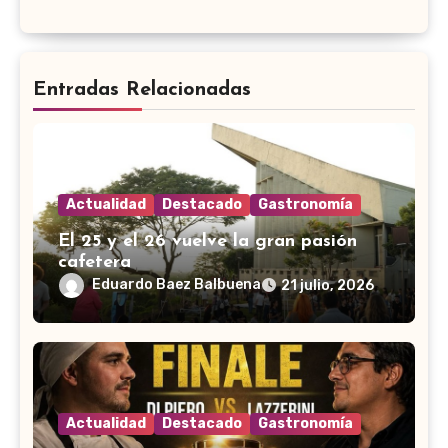
Entradas Relacionadas
Actualidad
Destacado
Gastronomía
El 25 y el 26 vuelve la gran pasión
cafetera
Eduardo Baez Balbuena
21 julio, 2026
Actualidad
Destacado
Gastronomía