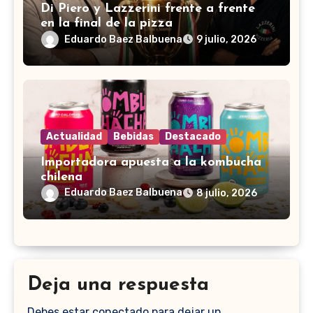
Di Piero y Lazzerini frente a frente
en la final de la pizza
Eduardo Baez Balbuena
9 julio, 2026
Actualidad
Bebidas
Destacado
Importadora apuesta a la kombucha
chilena
Eduardo Baez Balbuena
8 julio, 2026
Deja una respuesta
Debes estar conectado para dejar un