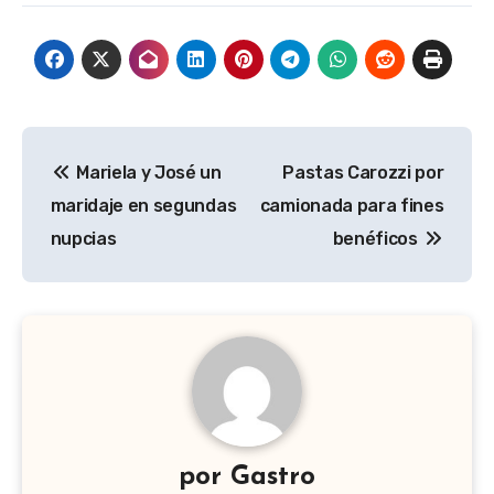
Navegación
Mariela y José un
Pastas Carozzi por
de
maridaje en segundas
camionada para fines
entradas
nupcias
benéficos
por
Gastro