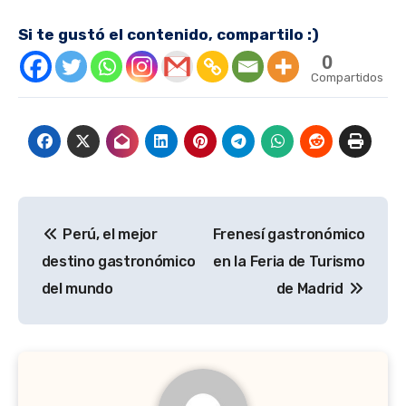
Si te gustó el contenido, compartilo :)
0
Compartidos
Navegación
Perú, el mejor
Frenesí gastronómico
de
destino gastronómico
en la Feria de Turismo
entradas
del mundo
de Madrid