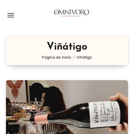
Ir
al
contenido
Viñátigo
Página de inicio
Viñátigo