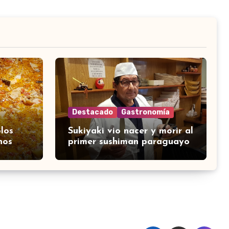
Destacado
Gastronomía
los
Sukiyaki vio nacer y morir al
nos
primer sushiman paraguayo