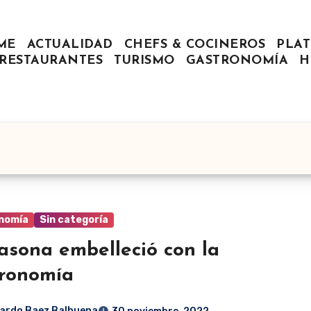
ME
ACTUALIDAD
CHEFS & COCINEROS
PLAT
RESTAURANTES
TURISMO
GASTRONOMÍA
H
nomía
Sin categoría
asona embelleció con la
ronomía
ardo Baez Balbuena