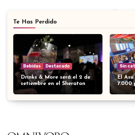
Te Has Perdido
Bebidas
Destacado
Sin ca
Drinks & More será el 2 de
El Asu
setiembre en el Sheraton
7.000 