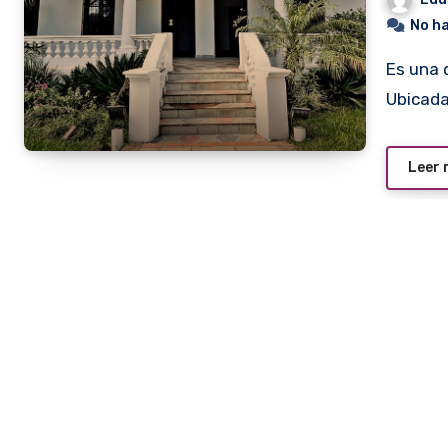
No h
Es una de las viejas y tradicionales casonas de Areguá.
Ubicada
Leer