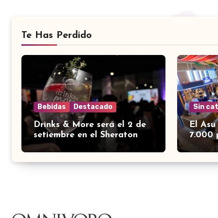
Te Has Perdido
Bebidas
Destacado
Sin ca
Drinks & More será el 2 de
El Asu
setiembre en el Sheraton
7.000 