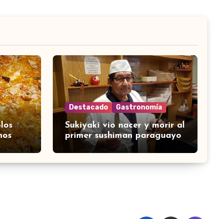
Destacado
Gastronomía
los
Sukiyaki vio nacer y morir al
nos
primer sushiman paraguayo