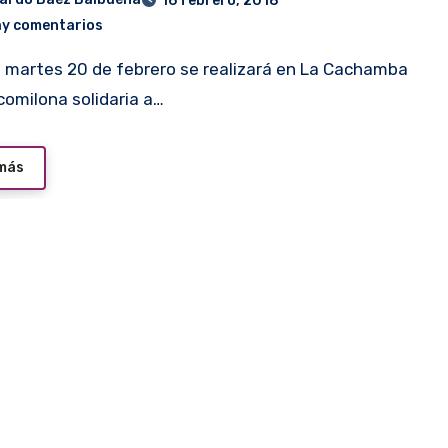
16 febrero, 2018
ay comentarios
 comilona solidaria a…
 más