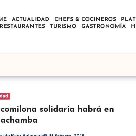
ME
ACTUALIDAD
CHEFS & COCINEROS
PLAT
RESTAURANTES
TURISMO
GASTRONOMÍA
H
idad
comilona solidaria habrá en
Cachamba
ardo Baez Balbuena