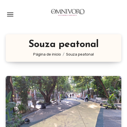
Ir
al
contenido
Souza peatonal
Página de inicio
Souza peatonal