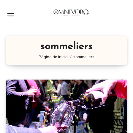
Ir
al
contenido
sommeliers
Página de inicio
sommeliers