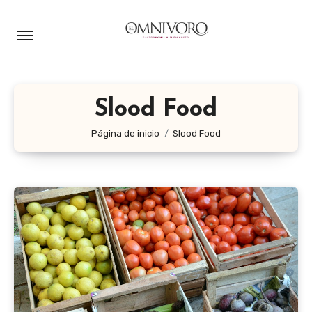
Ir
al
contenido
Slood Food
Página de inicio
Slood Food