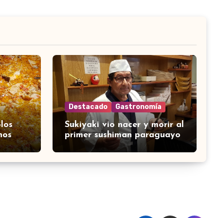
Destacado
Gastronomía
los
Sukiyaki vio nacer y morir al
nos
primer sushiman paraguayo