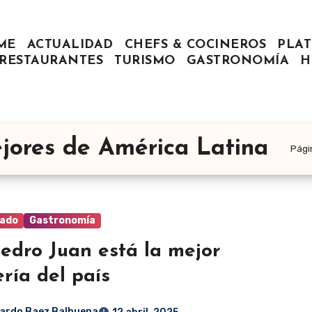
ME
ACTUALIDAD
CHEFS & COCINEROS
PLAT
RESTAURANTES
TURISMO
GASTRONOMÍA
H
ejores de América Latina
Págin
ado
Gastronomía
edro Juan está la mejor
ería del país
ardo Baez Balbuena