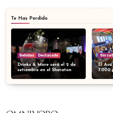
Te Has Perdido
Bebidas
Destacado
Sin ca
Drinks & More será el 2 de
El Asu
setiembre en el Sheraton
7.000 