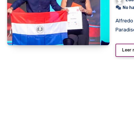
No h
Alfredo Niz y Leticia Duarte, propietarios de la pizzería
Paradis
Leer