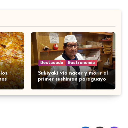
Destacado
Gastronomía
los
Sukiyaki vio nacer y morir al
nos
primer sushiman paraguayo