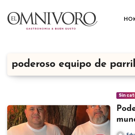
Ir
al
HO
contenido
poderoso equipo de parril
Sin cat
Pode
mund
Edu