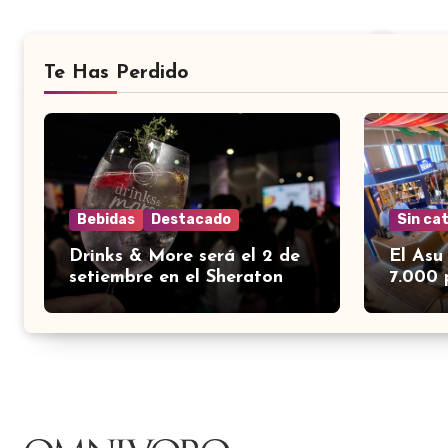
Te Has Perdido
Bebidas
Destacado
Sin ca
Drinks & More será el 2 de
El Asu
setiembre en el Sheraton
7.000 