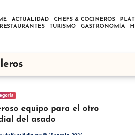
ME
ACTUALIDAD
CHEFS & COCINEROS
PLAT
RESTAURANTES
TURISMO
GASTRONOMÍA
H
leros
egoría
roso equipo para el otro
ial del asado
ardo Baez Balbuena