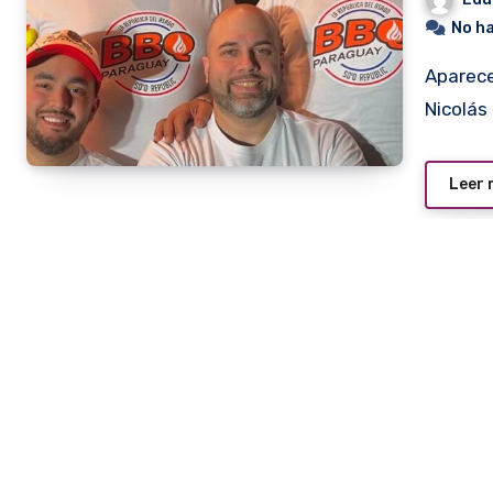
No h
Aparecen en la foto Gustavo Barrios, Leyzman Salim,
Nicolás
Leer