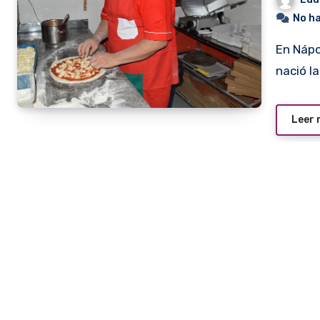
No h
En Nápoles, Italia, donde nació. Dónde nació él y dónde
nació la
Leer