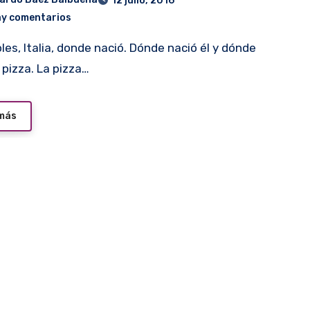
12 julio, 2016
ay comentarios
 pizza. La pizza…
 más