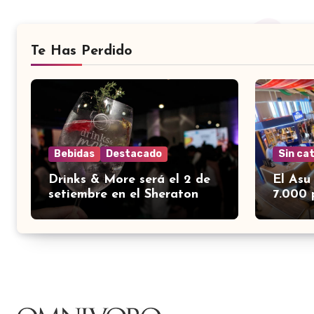
Te Has Perdido
Bebidas
Destacado
Sin ca
Drinks & More será el 2 de
El Asu
setiembre en el Sheraton
7.000 