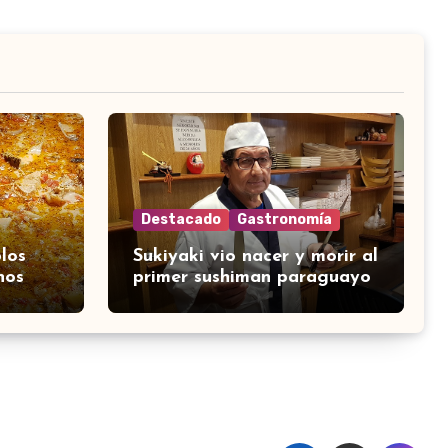
Destacado
Gastronomía
los
Sukiyaki vio nacer y morir al
nos
primer sushiman paraguayo