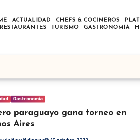
ME
ACTUALIDAD
CHEFS & COCINEROS
PLAT
RESTAURANTES
TURISMO
GASTRONOMÍA
H
idad
Gastronomía
ero paraguayo gana torneo en
os Aires
ardo Baez Balbuena