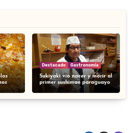
Destacado
Gastronomía
los
Sukiyaki vio nacer y morir al
nos
primer sushiman paraguayo