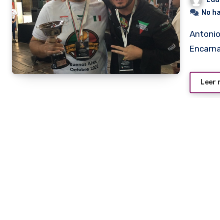
No h
Antonio Tomás Yegros Colmán, un cocinero y panadero de
Encarna
Leer