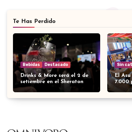
Te Has Perdido
Bebidas
Destacado
Sin ca
Drinks & More será el 2 de
El Asu
setiembre en el Sheraton
7.000 