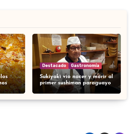
Destacado
Gastronomía
los
Sukiyaki vio nacer y morir al
nos
primer sushiman paraguayo