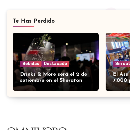
Te Has Perdido
Bebidas
Destacado
Sin ca
Drinks & More será el 2 de
El Asu
setiembre en el Sheraton
7.000 