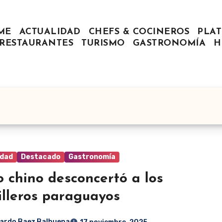
ME
ACTUALIDAD
CHEFS & COCINEROS
PLAT
RESTAURANTES
TURISMO
GASTRONOMÍA
H
idad
Destacado
Gastronomía
o chino desconcertó a los
illeros paraguayos
ardo Baez Balbuena