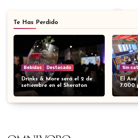
Te Has Perdido
Bebidas
Destacado
Sin ca
Drinks & More será el 2 de
El Asu
setiembre en el Sheraton
7.000 