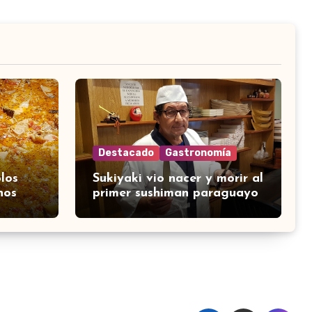
Destacado
Gastronomía
los
Sukiyaki vio nacer y morir al
nos
primer sushiman paraguayo