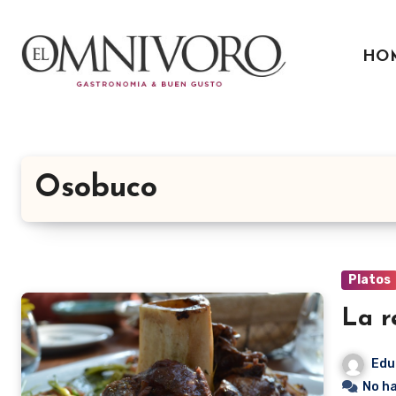
Ir
al
HO
contenido
Osobuco
Platos
La r
Edu
No h