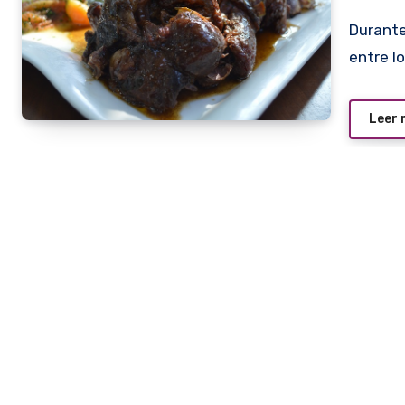
Durante años, décadas, en nuestro país, pasó postergado
entre l
Leer