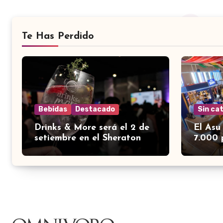
Te Has Perdido
Bebidas
Destacado
Sin ca
Drinks & More será el 2 de
El Asu
setiembre en el Sheraton
7.000 