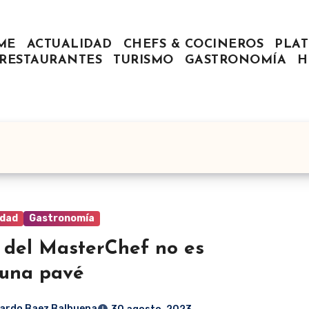
ME
ACTUALIDAD
CHEFS & COCINEROS
PLAT
RESTAURANTES
TURISMO
GASTRONOMÍA
H
idad
Gastronomía
 del MasterChef no es
una pavé
ardo Baez Balbuena