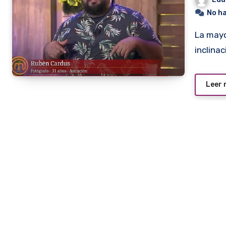
No h
La mayoría de los cocineros aficionados tienen poca
inclina
Leer