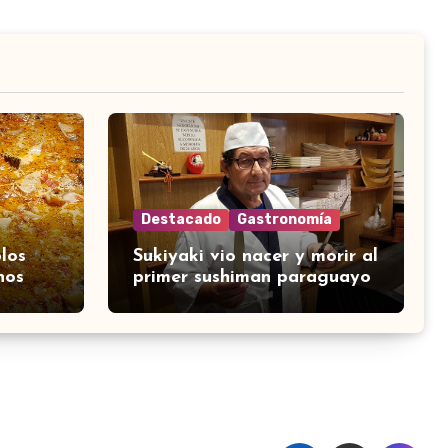
Destacado
Gastronomía
los
Sukiyaki vio nacer y morir al
nos
primer sushiman paraguayo