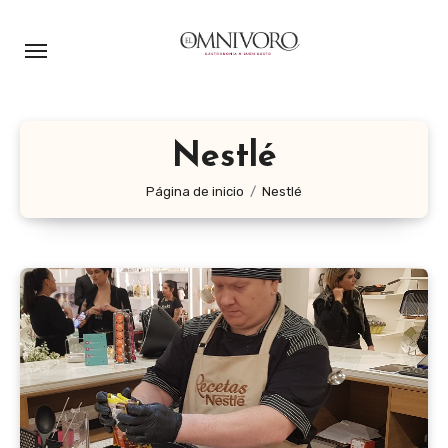
Ir
al
contenido
Nestlé
Página de inicio
Nestlé