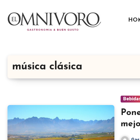
Ir
al
HO
contenido
música clásica
Bebida
Pone
mejo
Gas