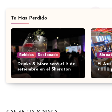
Te Has Perdido
Bebidas
Destacado
Sin ca
Drinks & More será el 2 de
El Asu
setiembre en el Sheraton
7.000 