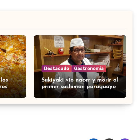
Destacado
Gastronomía
los
Sukiyaki vio nacer y morir al
nos
primer sushiman paraguayo