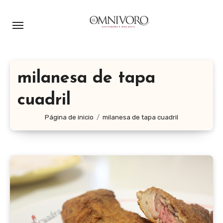
Ir
al
contenido
milanesa de tapa
cuadril
Página de inicio
milanesa de tapa cuadril